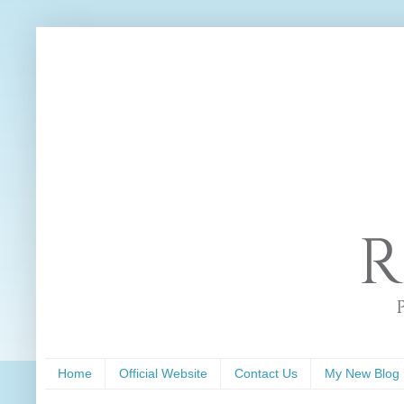
Home
Official Website
Contact Us
My New Blog 