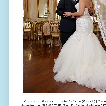
Preparacion: Ponce Plaza Hotel & Casino (Ramada) | Ceremo
Mercedita Lugo 787-630-7035 | Traje De Novia: Noviabella 787