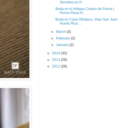
Serralles en P...
Boda en el Antiguo Casino de Ponce |
Ponce Plaza H...
Boda en Casa Olímpica, Viejo San Juan
Puerto Rico ...
►
March
(3)
►
February
(2)
►
January
(2)
►
2014
(32)
►
2013
(26)
►
2012
(26)