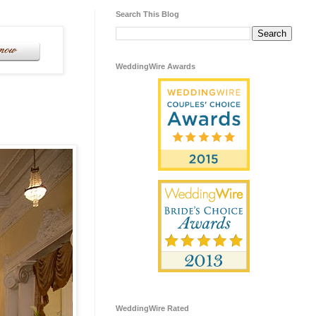
Search This Blog
WeddingWire Awards
WeddingWire Rated