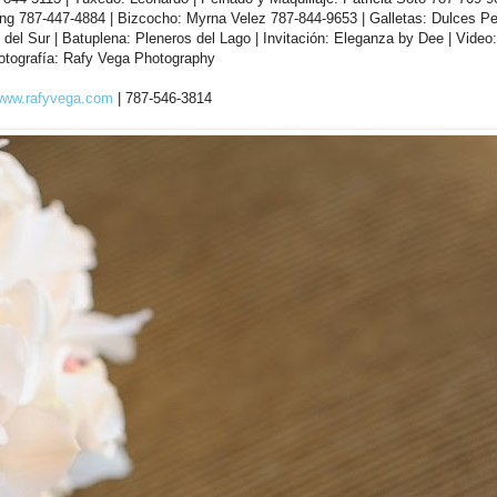
ng 787-447-4884 | Bizcocho: Myrna Velez 787-844-9653 | Galletas: Dulces P
del Sur | Batuplena: Pleneros del Lago | Invitación: Eleganza by Dee | Video:
otografía: Rafy Vega Photography
ww.rafyvega.com
| 787-546-3814